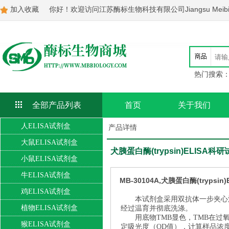
加入收藏
你好！欢迎访问江苏酶标生物科技有限公司Jiangsu Meibiao Bi
热门搜索
全部产品列表
首页
关于我们
人ELISA试剂盒
产品详情
大鼠ELISA试剂盒
犬胰蛋白酶(trypsin)ELISA科研
小鼠ELISA试剂盒
牛ELISA试剂盒
MB-30104A,犬胰蛋白酶(trypsin
鸡ELISA试剂盒
本试剂盒采用双抗体一步夹心
植物ELISA试剂盒
经过温育并彻底洗涤。
用底物TMB显色，TMB在
猴ELISA试剂盒
定吸光度（OD值），计算样品浓