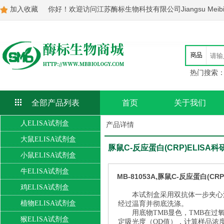
加入收藏
你好！欢迎访问江苏酶标生物科技有限公司Jiangsu Meibiao Bi
热门搜索
全部产品列表
首页
关于我们
人ELISA试剂盒
产品详情
大鼠ELISA试剂盒
豚鼠C-反应蛋白(CRP)ELISA科
小鼠ELISA试剂盒
牛ELISA试剂盒
MB-81053A,豚鼠C-反应蛋白(CRP
鸡ELISA试剂盒
本试剂盒采用双抗体一步夹心
植物ELISA试剂盒
经过温育并彻底洗涤。
用底物TMB显色，TMB在
猴ELISA试剂盒
定吸光度（OD值），计算样品浓