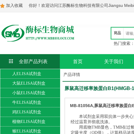
加入收藏
你好！欢迎访问江苏酶标生物科技有限公司Jiangsu Meibiao Bi
热门搜索
全部产品列表
首页
关于我们
人ELISA试剂盒
产品详情
大鼠ELISA试剂盒
豚鼠高迁移率族蛋白B1(HMGB-1)
小鼠ELISA试剂盒
牛ELISA试剂盒
MB-81056A,豚鼠高迁移率族蛋白B1
鸡ELISA试剂盒
本试剂盒采用双抗体一步夹心
植物ELISA试剂盒
经过温育并彻底洗涤。
用底物TMB显色，TMB在
猴ELISA试剂盒
定吸光度（OD值），计算样品浓