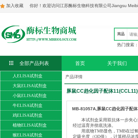
加入收藏
你好！欢迎访问江苏酶标生物科技有限公司Jiangsu Meibiao Bi
热门搜索
全部产品列表
首页
关于我们
人ELISA试剂盒
产品详情
大鼠ELISA试剂盒
豚鼠CC趋化因子配体11(CCL11)
小鼠ELISA试剂盒
牛ELISA试剂盒
MB-81057A,豚鼠CC趋化因子配体1
鸡ELISA试剂盒
本试剂盒采用双抗体一步夹心
植物ELISA试剂盒
经过温育并彻底洗涤。
用底物TMB显色，TMB在
猴ELISA试剂盒
定吸光度（OD值），计算样品浓