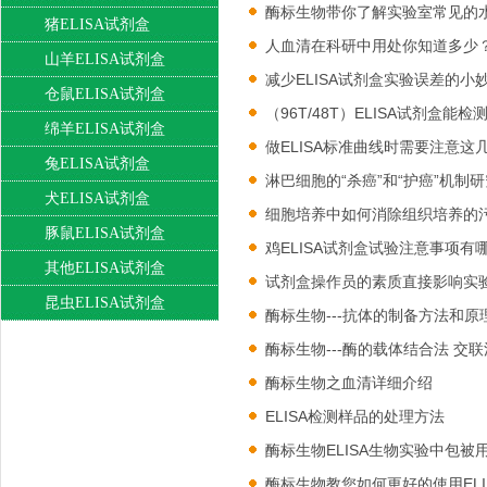
酶标生物带你了解实验室常见的
猪ELISA试剂盒
人血清在科研中用处你知道多少
山羊ELISA试剂盒
减少ELISA试剂盒实验误差的小
仓鼠ELISA试剂盒
（96T/48T）ELISA试剂盒能
绵羊ELISA试剂盒
做ELISA标准曲线时需要注意这
兔ELISA试剂盒
淋巴细胞的“杀癌”和“护癌”机制
犬ELISA试剂盒
细胞培养中如何消除组织培养的
豚鼠ELISA试剂盒
鸡ELISA试剂盒试验注意事项有
其他ELISA试剂盒
试剂盒操作员的素质直接影响实
昆虫ELISA试剂盒
酶标生物---抗体的制备方法和
酶标生物---酶的载体结合法 交
酶标生物之血清详细介绍
ELISA检测样品的处理方法
酶标生物ELISA生物实验中包被
酶标生物教您如何更好的使用ELI