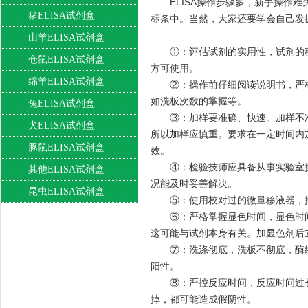
ELISA操作步骤多，新手操
猪ELISA试剂盒
标条中。当然，大家还要学会自己发掘
山羊ELISA试剂盒
①：评估试剂的实用性，试剂的
仓鼠ELISA试剂盒
方可使用。
绵羊ELISA试剂盒
②：操作前仔细阅读说明书，严
如洗板次数的掌握等。
兔ELISA试剂盒
③：加样要准确、快速。加样不
犬ELISA试剂盒
所以加样应慎重。要求在一定时间内
豚鼠ELISA试剂盒
效。
④：检验技师应具备从事实验室
其他ELISA试剂盒
况能及时妥善解决。
昆虫ELISA试剂盒
⑤：使用校对过的微量移液器，
⑥：严格掌握显色时间，显色时
这可能与试剂本身有关。加显色剂后
⑦：洗涤彻底，洗板不彻底，酶
阳性。
⑧：严控反应时间，反应时间过
掉，都可能造成假阴性。